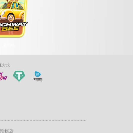
老司机
账方式
荐浏览器