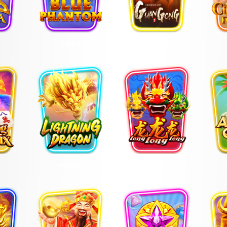
蓝幽魅影
武圣关公
神威雷龙
龙龙龙