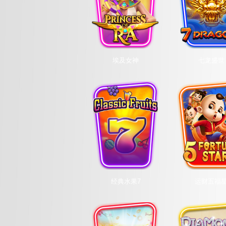
埃及女神
七龙盛世
经典水果7
运财五福