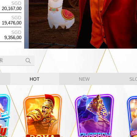
SGD
M*I*N*8*
SGD
p*b*6*6*6
25,159,00
Funkey Monkey
18,211,00
God of Gambl
SGD
P*I*Y*G*5
SGD
H*H*6
22,462,00
Highway Kings
15,728,00
FaFaFa
SGD
V*Q*Y*I*7
SGD
P*K*M
11,967,00
Jungle Giants
10,129,00
Monkey
HOT
NEW
SL