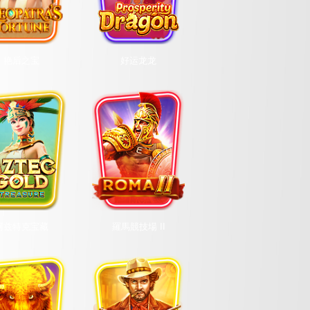
艳后之宝
好运龙龙
阿兹特克宝藏
羅馬競技場 II