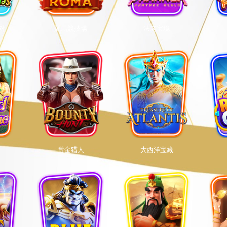
对
羅馬競技場
法老宝境
赏金猎人
大西洋宝藏