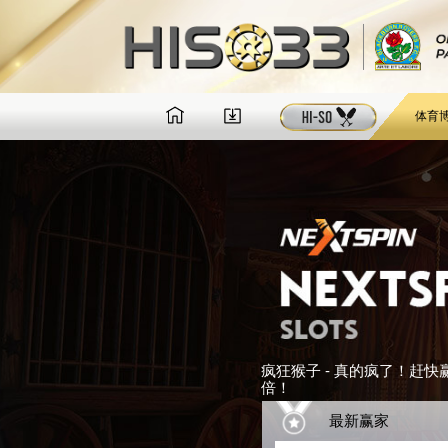
体育
疯狂猴子 - 真的疯了！赶快赢
倍！
最新赢家