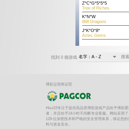
SGD
Z*C*G*5*5*5
SGD
B*L*C*K*
22,325,00
Tree of Riches
20,167,00
Fafafa
SGD
K*N*W
SGD
B*A*O*B
15,247,00
888 Dragons
19,476,00
Ho Yeah 
SGD
J*K*O*8*
SGD
V*G*C*9
5,217,00
Aztec Gems
9,356,00
First Love
找到 0 個游戏
博彩运营商证照
Hiso33专注于提供高品质博彩游戏产品给予博彩爱
者，并且给予24小时不间断专业客服。网站采用了
128-位加密技术和严格的安全管理体系，保证您的
料与资金安全。