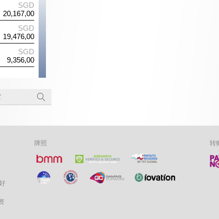
J
SGD
M*I*N*8*
SGD
p*
25,159,00
Funkey Monkey
18,211,00
G
SGD
P*I*Y*G*5
SGD
H
Monkey
22,462,00
Highway Kings
15,728,00
F
SGD
V*Q*Y*I*7
SGD
P
11,967,00
Jungle Giants
10,129,00
M
牌照
转
好
资