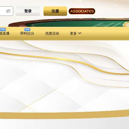
登录
注册
视直播
即时比分
优惠活动
更多