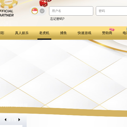
忘记密码?
博彩
真人娱乐
老虎机
捕鱼
快速游戏
赞助商
电
而制作。在线游
3
/ 5