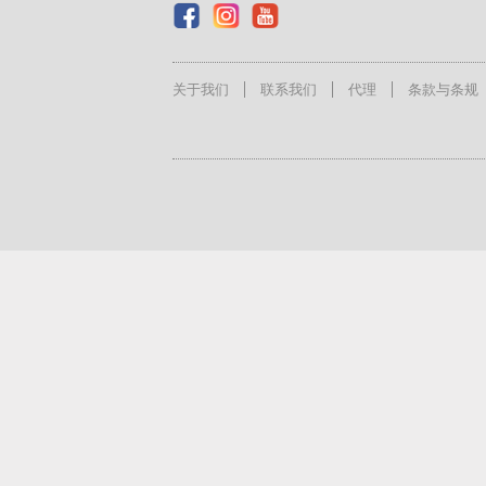
关于我们
联系我们
代理
条款与条规