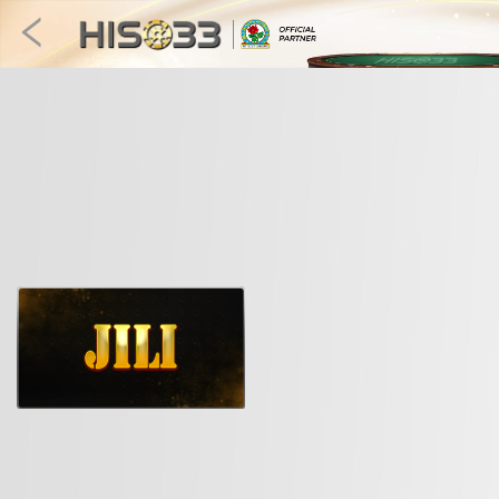
捕鱼
快速游戏
电子竞技
3D游戏
彩票
扑克