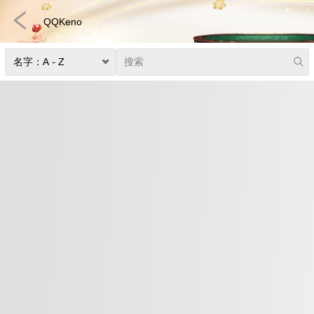
QQKeno
快速游戏
电子竞技
3D游戏
彩票
扑克
真人娱乐
体育博彩