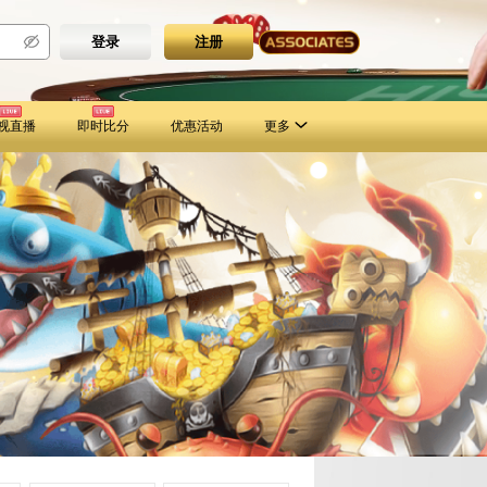
登录
注册
视直播
即时比分
优惠活动
更多