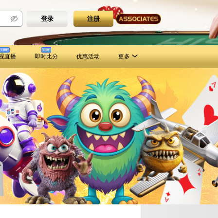
登录
注册
视直播
即时比分
优惠活动
更多