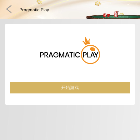
Pragmatic Play
开始游戏
捕鱼
快速游戏
电子竞技
3D游戏
彩票
扑克