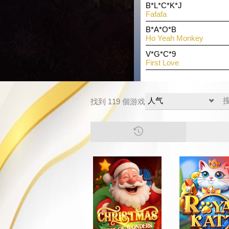
YR
B*L*C*K*J
MYR
M*I*N*8*
00
Fafafa
25,159,00
Funkey Monkey
YR
B*A*O*B
MYR
P*I*Y*G*5
00
Ho Yeah Monkey
22,462,00
Highway Kings
YR
V*G*C*9
MYR
V*Q*Y*I*7
,00
First Love
11,967,00
Jungle Giants
找到 119 個游戏