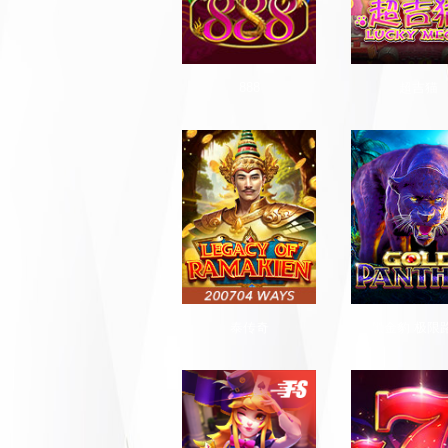
888
超吉猫
泰传奇
黑金豹 极限