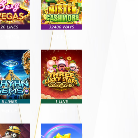
性感维加斯
钱多多先生
玛雅宝石
三福星