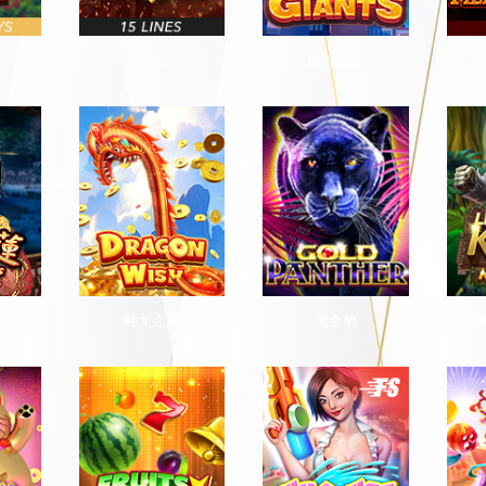
罗马
刚哥大战
版
神龙之愿
黑金豹
金