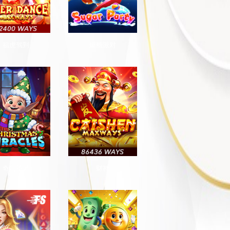
福虎驾到
爆糖派对
奇幻圣诞
财神