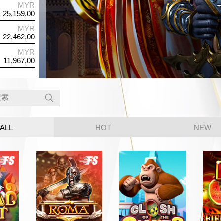
MYR
p*b*6*6*6
MYR
R*N*E*1*A
18,211,00
God of Gambler
32,042,00
Funkey Monkey
MYR
H*H*6
MYR
I*M*Y*9
15,728,00
FaFaFa
12,522,00
Highway Kings
MYR
P*K*M
MYR
W*L*A*M
10,129,00
Monkey
8,342,00
Jungle Giants
ALL
HOT
NEW