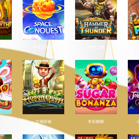
宇宙历险记
雷神之锤
古城探秘
奇彩糖糖