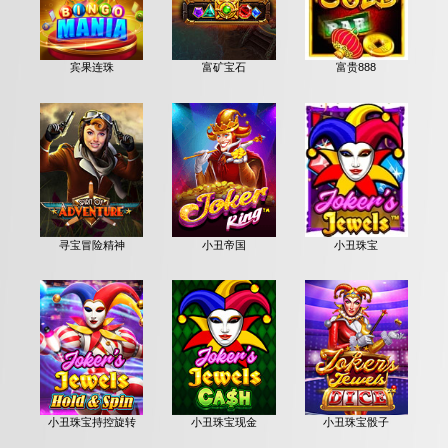
宾果连珠
富矿宝石
富贵888
寻宝冒险精神
小丑帝国
小丑珠宝
小丑珠宝持控旋转
小丑珠宝现金
小丑珠宝骰子