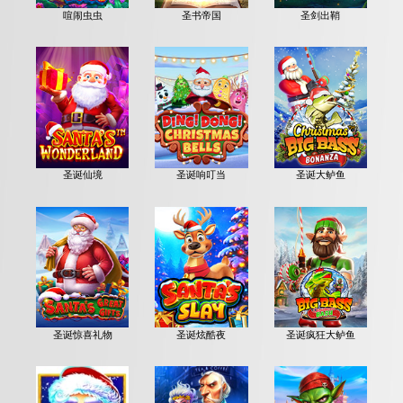
喧闹虫虫
圣书帝国
圣剑出鞘
圣诞仙境
圣诞响叮当
圣诞大鲈鱼
圣诞惊喜礼物
圣诞炫酷夜
圣诞疯狂大鲈鱼