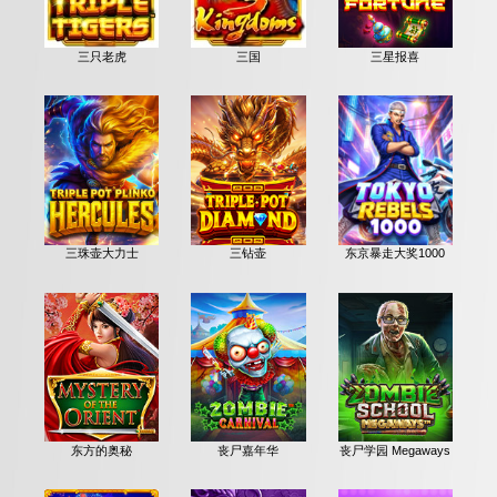
三只老虎
三国
三星报喜
三珠壶大力士
三钻壶
东京暴走大奖1000
东方的奥秘
丧尸嘉年华
丧尸学园 Megaways