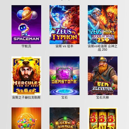
宇航员
宙斯 vs 堤丰
宙斯vs哈迪斯 众神之
战 250
宙斯之子赫拉克勒斯
宝石
宝石天梯