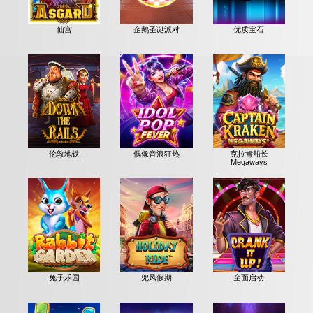
仙宫
企鹅圣诞派对
优质宝石
伦敦地铁
偶像音浪狂热
克拉肯船长
Megaways
兔子乐园
兜风假期
全面启动