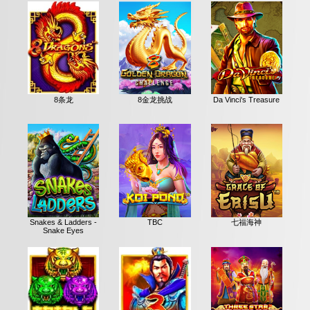
8条龙
8金龙挑战
Da Vinci's Treasure
Snakes & Ladders -
TBC
七福海神
Snake Eyes