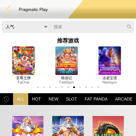
Pragmatic Play
推荐游戏
法老宝境
皇家猫咪
特级辣椒3重奏: 集鸿运
Nextspin
FastSpin
Booongo
彩票
扑克
老虎机
真人娱乐
体育博彩
捕鱼
快速游戏
ALL
HOT
NEW
SLOT
FAT PANDA
ARCADE