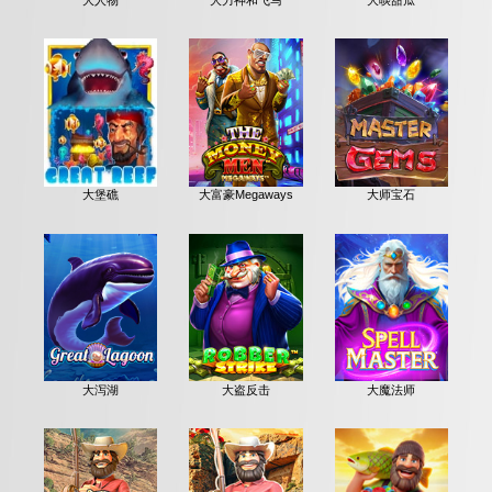
大堡礁
大富豪Megaways
大师宝石
大泻湖
大盗反击
大魔法师