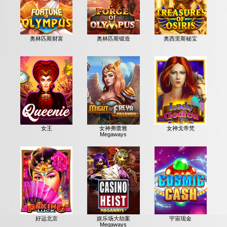
奥林匹斯财富
奥林匹斯锻造
奥西里斯秘宝
女王
女神弗蕾雅
女神戈帝梵
Megaways
好运北京
娱乐场大劫案
宇宙现金
Megaways