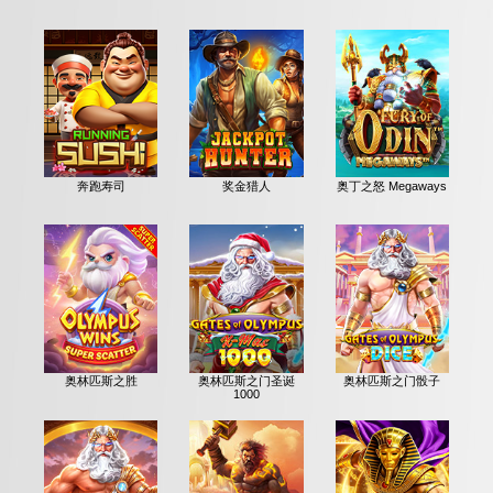
奔跑寿司
奖金猎人
奥丁之怒 Megaways
奥林匹斯之胜
奥林匹斯之门圣诞
奥林匹斯之门骰子
1000