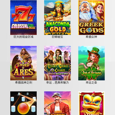
巨大的现金区域
巨蟒秘宝
希腊众神
希腊战神之剑
幸运，恩典和魅力
幸运之壶