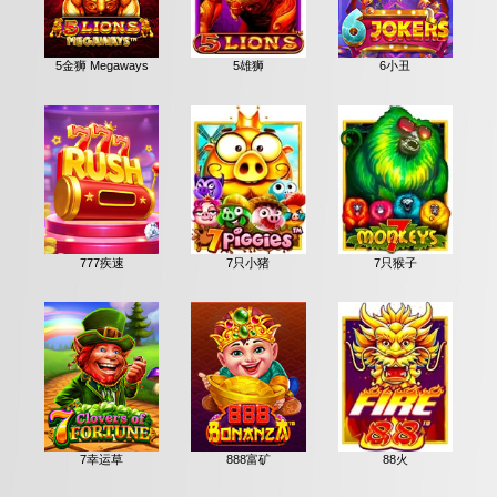
5金狮 Megaways
5雄狮
6小丑
777疾速
7只小猪
7只猴子
7幸运草
888富矿
88火