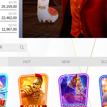
MYR
p*b*6*6*6
MYR
R*N*E*1*A
18,211,00
God of Gambler
32,042,00
Funkey Monkey
MYR
H*H*6
MYR
I*M*Y*9
15,728,00
FaFaFa
12,522,00
Highway Kings
MYR
P*K*M
MYR
W*L*A*M
10,129,00
Monkey
8,342,00
Jungle Giants
HOT
NEW
SL