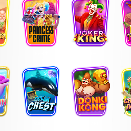
小丑公主
小丑王
深海寻宝
爆宝金刚