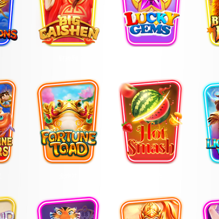
财神到
幸运宝石
星
金蟾蛙
火焱爆发