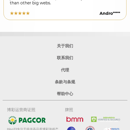
than other big webs.
Andro*****
关于我们
联系我们
代理
条款与条规
帮助中心
博彩运营商证照
牌照
Hiso33专注于提供高品质博彩游戏产