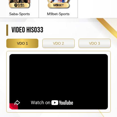
Saba-Sports
M9bet-Sports
VIDEO HISO33
VDO 1
VDO 2
VDO 3