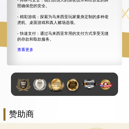
• 持牌与安全：我们以强大的加密技术和经认证的牌
照确保您的安全。
• 精彩游戏：探索为马来西亚玩家量身定制的多种老
虎机、桌面游戏和真人赌场选项。
• 快速支付：通过马来西亚常用的支付方式享受无缝
的存款和取款服务。
查看更多
赞助商