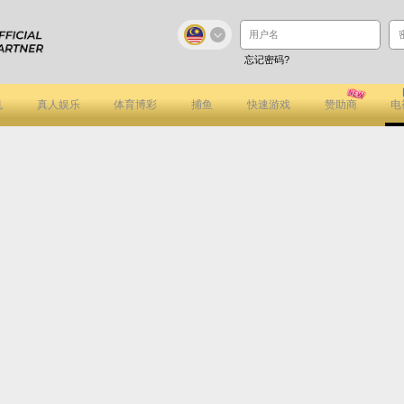
忘记密码?
机
真人娱乐
体育博彩
捕鱼
快速游戏
赞助商
电