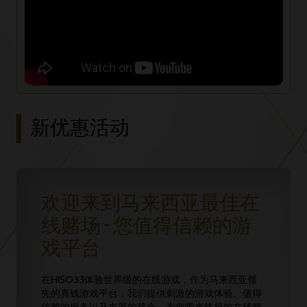
新优惠活动
欢迎来到马来西亚最佳在
线赌场 - 您值得信赖的游
戏平台
在HISO33体验世界级的在线游戏，作为马来西亚领
先的真钱游戏平台，我们提供刺激的游戏体验、值得