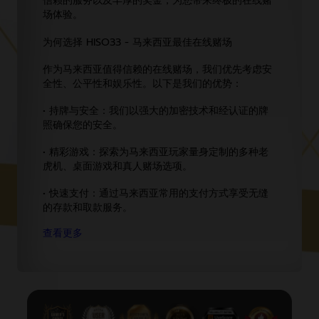
信赖的服务以及丰厚的奖金，为您带来终极的在线赌
场体验。
为何选择 HISO33 - 马来西亚最佳在线赌场
作为马来西亚值得信赖的在线赌场，我们优先考虑安
全性、公平性和娱乐性。以下是我们的优势：
• 持牌与安全：我们以强大的加密技术和经认证的牌
照确保您的安全。
• 精彩游戏：探索为马来西亚玩家量身定制的多种老
虎机、桌面游戏和真人赌场选项。
• 快速支付：通过马来西亚常用的支付方式享受无缝
的存款和取款服务。
查看更多