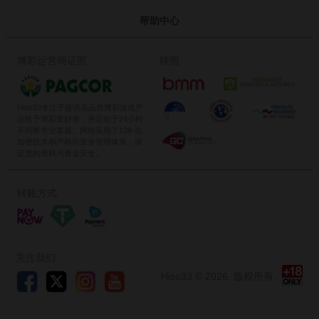
帮助中心
博彩运营商证照
牌照
Hiso33专注于提供高品质博彩游戏产
品给予博彩爱好者，并且给予24小时
不间断专业客服。网站采用了128-位
加密技术和严格的安全管理体系，保
证您的资料与资金安全。
转账方式
关注我们
Hiso33 © 2026. 版权所有.