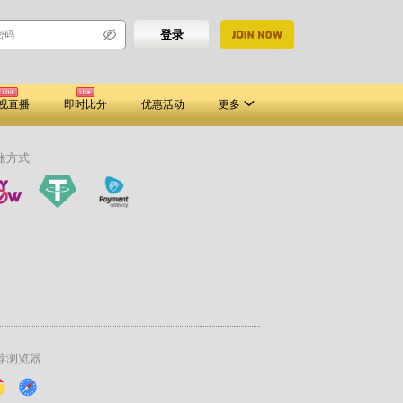
登录
注册
视直播
即时比分
优惠活动
更多
账方式
荐浏览器