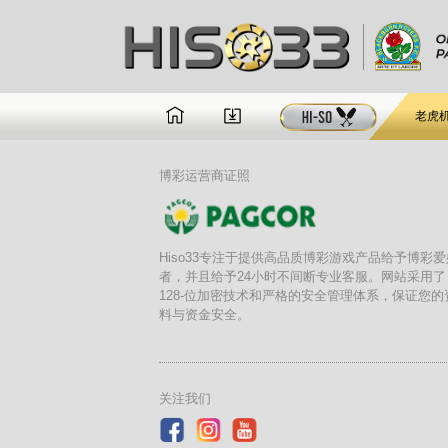
老虎
博彩运营商证照
Hiso33专注于提供高品质博彩游戏产品给予博彩爱
者，并且给予24小时不间断专业客服。网站采用了
128-位加密技术和严格的安全管理体系，保证您的
料与资金安全。
关注我们