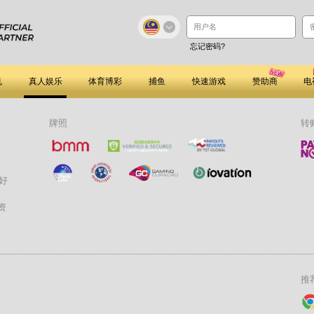
忘记密码?
机
真人娱乐
体育博彩
捕鱼
快速游戏
赞助商
电
牌照
转
好
资
推