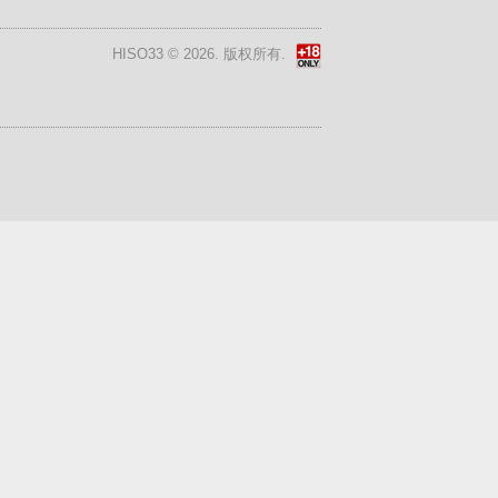
HISO33 © 2026. 版权所有.