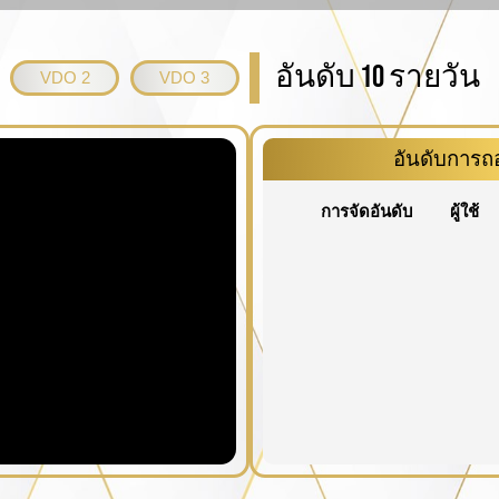
อันดับ 10 รายวัน
VDO 2
VDO 3
อันดับการถ
การจัดอันดับ
ผู้ใช้