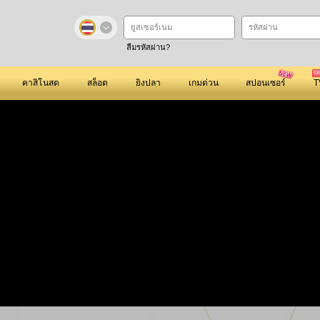
ลืมรหัสผ่าน?
คาสิโนสด
สล็อต
ยิงปลา
เกมด่วน
สปอนเซอร์
T