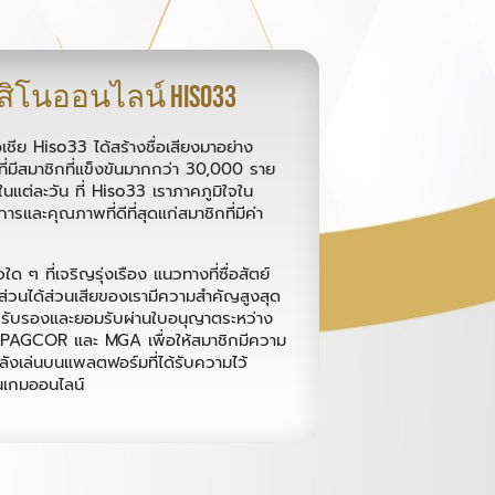
าสิโนออนไลน์ Hiso33
ชีย Hiso33 ได้สร้างชื่อเสียงมาอย่าง
่มีสมาชิกที่แข็งขันมากกว่า 30,000 ราย
ในแต่ละวัน ที่ Hiso33 เราภาคภูมิใจใน
ละคุณภาพที่ดีที่สุดแก่สมาชิกที่มีค่า
ิจใด ๆ ที่เจริญรุ่งเรือง แนวทางที่ซื่อสัตย์
ีส่วนได้ส่วนเสียของเรามีความสำคัญสูงสุด
การรับรองและยอมรับผ่านใบอนุญาตระหว่าง
ช่น PAGCOR และ MGA เพื่อให้สมาชิกมีความ
ลังเล่นบนแพลตฟอร์มที่ได้รับความไว้
นเกมออนไลน์