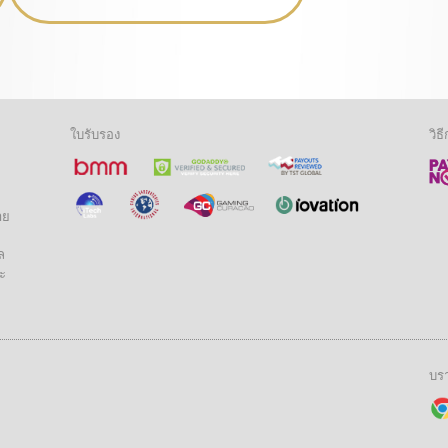
ใบรับรอง
วิธ
าย
ล
ะ
บร