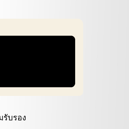
มรับรอง