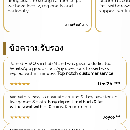
alongside the strong relationships
platform’s cut
we have locally, regionally and
fast withdraw
nationally.
support set it
อ่านเพิ่มเติม
ข้อความรับรอง
Joined HISO33 in Feb23 and was given a dedicated
WhatsApp group chat. Any questions I asked was
replied within minutes.
Top notch customer service !
Lim Zhi ****
Website is easy to navigate around & they have tons of
live games & slots.
Easy deposit methods & fast
withdrawal within 10 mins.
Recommend !
Joyce ***