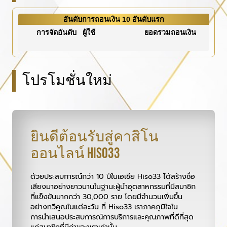
อันดับการถอนเงิน 10 อันดับแรก
การจัดอันดับ
ผู้ใช้
ยอดรวมถอนเงิน
โปรโมชั่นใหม่
ยินดีต้อนรับสู่คาสิโน
ออนไลน์ Hiso33
ด้วยประสบการณ์กว่า 10 ปีในเอเชีย Hiso33 ได้สร้างชื่อ
เสียงมาอย่างยาวนานในฐานะผู้นำอุตสาหกรรมที่มีสมาชิก
ที่แข็งขันมากกว่า 30,000 ราย โดยมีจำนวนเพิ่มขึ้น
อย่างทวีคูณในแต่ละวัน ที่ Hiso33 เราภาคภูมิใจใน
การนำเสนอประสบการณ์การบริการและคุณภาพที่ดีที่สุด
แก่สมาชิกที่มีค่าของเราเท่านั้น