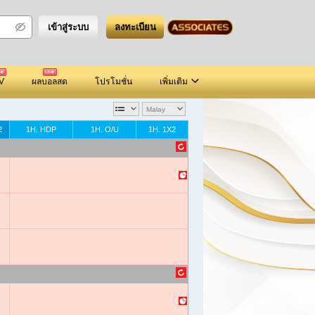
เข้าสู่ระบบ
ลงทะเบียน
V
ผลบอลสด
โปรโมชั่น
เพิ่มเติม