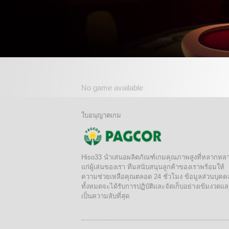
No game available
ใบอนุญาตเกม
Hiso33 นำเสนอผลิตภัณฑ์เกมคุณภาพสูงที่หลากหล
แก่ผู้เล่นของเรา ทีมสนับสนุนลูกค้าของเราพร้อมให้
ความช่วยเหลือคุณตลอด 24 ชั่วโมง ข้อมูลส่วนบุคค
ทั้งหมดจะได้รับการปฏิบัติและจัดเก็บอย่างเข้มงวดแล
เป็นความลับที่สุด