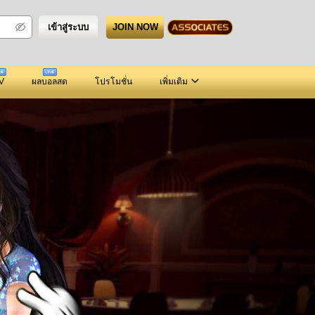
เข้าสู่ระบบ
JOIN NOW
V
ผลบอลสด
โปรโมชั่น
เพิ่มเติม