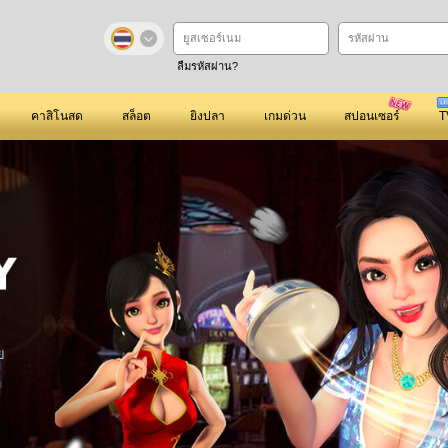
ลืมรหัสผ่าน?
คาสิโนสด
สล็อต
ยิงปลา
เกมด่วน
สปอนเซอร์
T
ย