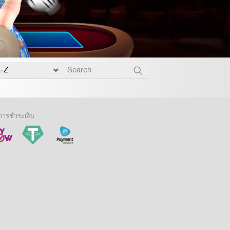
ีการชำระเงิน