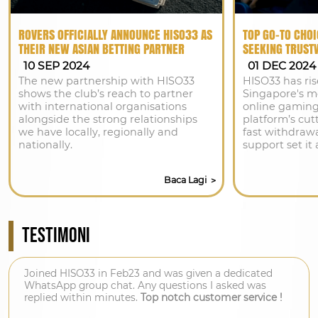
ROVERS OFFICIALLY ANNOUNCE HISO33 AS
TOP GO-TO CHO
THEIR NEW ASIAN BETTING PARTNER
SEEKING TRUST
10 SEP 2024
01 DEC 2024
The new partnership with HISO33
HISO33 has ri
shows the club’s reach to partner
Singapore's mo
with international organisations
online gaming
alongside the strong relationships
platform’s cut
we have locally, regionally and
fast withdraw
nationally.
support set it
Baca Lagi
TESTIMONI
Joined HISO33 in Feb23 and was given a dedicated
WhatsApp group chat. Any questions I asked was
replied within minutes.
Top notch customer service !