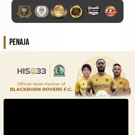
PENAJA