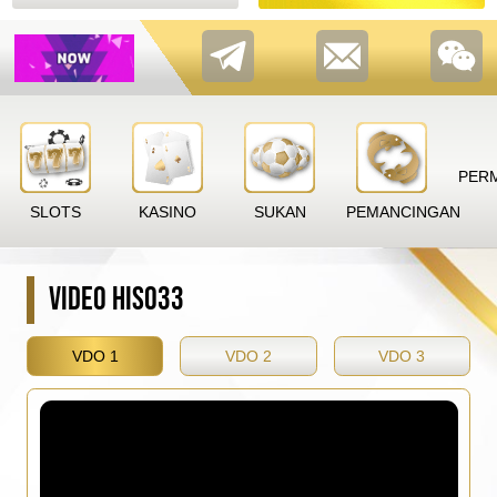
PERM
SLOTS
KASINO
SUKAN
PEMANCINGAN
VIDEO HISO33
VDO 1
VDO 2
VDO 3