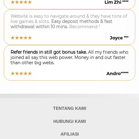
Lim Zhi ****
Website is easy to navigate around & they have tons of
live games & slots.
Easy deposit methods & fast
withdrawal within 10 mins.
Recommend !
Joyce ***
Refer friends in still got bonus take.
All my friends who
joined all say this web power. Money in and out faster
than other big webs.
Andro*****
TENTANG KAMI
HUBUNGI KAMI
AFILIASI