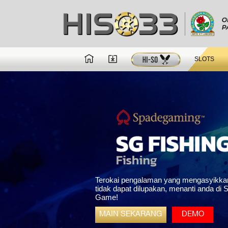
SLOTS
Terokai pengalaman yang mengasyikka
tidak dapat dilupakan, menanti anda di 
Game!
MAIN SEKARANG
DEMO