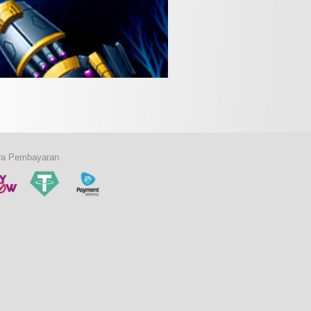
ra Pembayaran