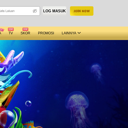
LOG MASUK
SERTAI
A
TV
SKOR
PROMOSI
LAINNYA